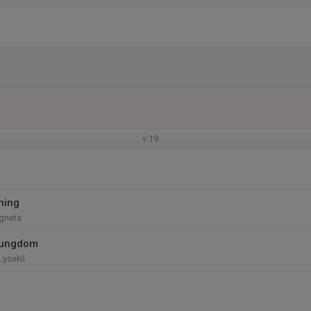
v.19
ning
Agneta
 ungdom
ysekil