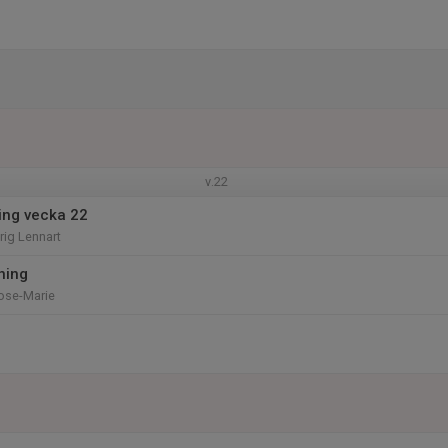
v.22
ing vecka 22
rig Lennart
ning
Rose-Marie