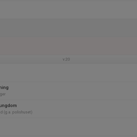
v.20
ning
nger
 ungdom
d (g.a. polishuset)