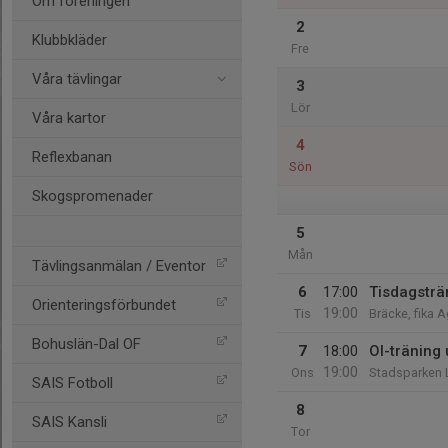
Om föreningen
2
Klubbkläder
Fre
Våra tävlingar
3
Lör
Våra kartor
4
Reflexbanan
Sön
Skogspromenader
5
Mån
Tävlingsanmälan / Eventor
6
17:00
Tisdagsträ
Orienteringsförbundet
19:00
Tis
Bräcke, fika 
Bohuslän-Dal OF
7
18:00
Ol-träning
19:00
Ons
Stadsparken L
SAIS Fotboll
8
SAIS Kansli
Tor