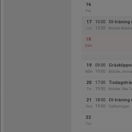
16
Fre
17
10:00
Ol-träning
15:00
Lör
Bräcke klubb
18
Sön
19
09:00
Gräsklippn
19:00
Mån
Bräcke, ansva
20
17:00
Tisdagsträ
19:00
Tis
Bräcke, fika 
21
18:00
Ol-träning
19:00
Ons
Fjällastugan
22
Tor