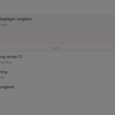
 dagläger ungdom
stuga
v.21
ing vecka 21
rig Allan
ning
Tove
 ungdom