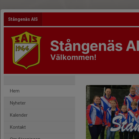
Stångenäs AIS
Stångenäs AI
Välkommen!
Hem
Nyheter
Kalender
Kontakt