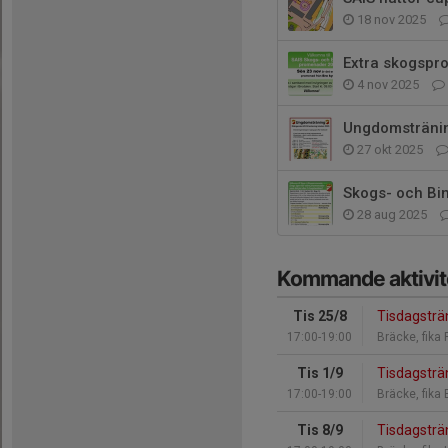
18 nov 2025
Extra skogsp
4 nov 2025
Ungdomsträni
27 okt 2025
Skogs- och B
28 aug 2025
Kommande aktivit
Tis 25/8
Tisdagsträ
17:00-19:00
Bräcke, fika
Tis 1/9
Tisdagsträ
17:00-19:00
Bräcke, fika 
Tis 8/9
Tisdagsträ