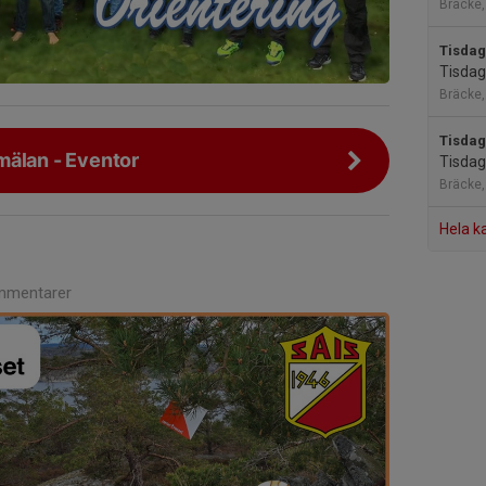
Bräcke,
Tisdag
Tisdag
Bräcke, 
Tisdag
mälan - Eventor
Tisdag
Bräcke, 
Hela k
mmentarer