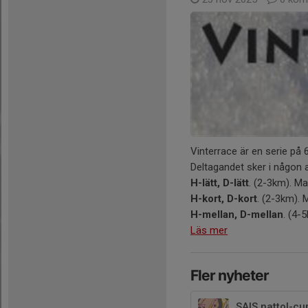
Vinterrace är en serie på 6
Deltagandet sker i någon a
H-lätt, D-lätt
. (2-3km). Ma
H-kort, D-kort
. (2-3km). 
H-mellan, D-mellan
. (4-
Läs mer
Fler nyheter
SAIS nattol-cu