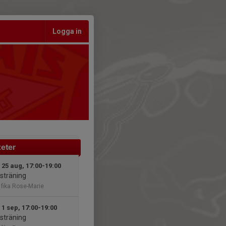
Logga in
teter
 25 aug, 17:00-19:00
sträning
 fika Rose-Marie
 1 sep, 17:00-19:00
sträning