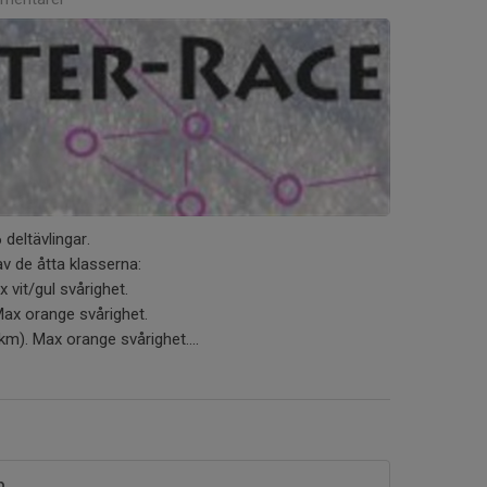
 deltävlingar.
v de åtta klasserna:
x vit/gul svårighet.
Max orange svårighet.
5km). Max orange svårighet....
p