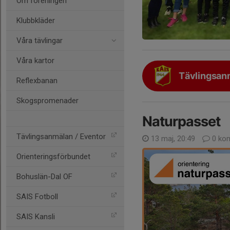
Om föreningen
Klubbkläder
Våra tävlingar
Våra kartor
Tävlingsan
Reflexbanan
Skogspromenader
Naturpasset
Tävlingsanmälan / Eventor
13 maj, 20:49
0 ko
Orienteringsförbundet
Bohuslän-Dal OF
SAIS Fotboll
SAIS Kansli