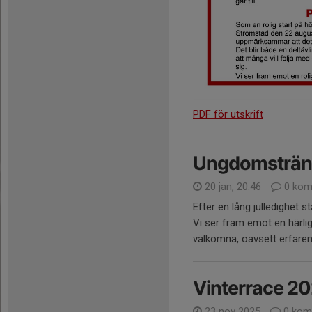
PDF för utskrift
Ungdomsträni
20 jan, 20:46
0 kom
Efter en lång julledighet s
Vi ser fram emot en härli
välkomna, oavsett erfarenh
Vinterrace 2
23 nov 2025
0 kom