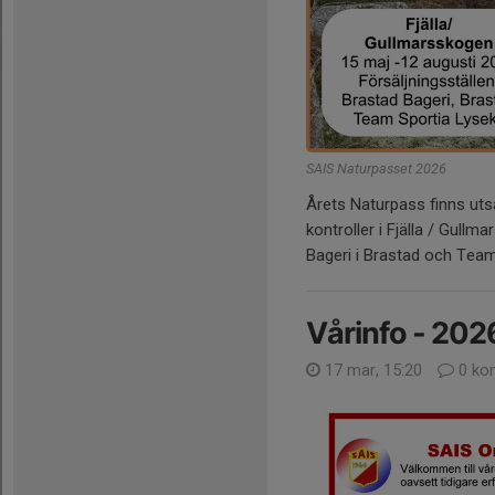
SAIS Naturpasset 2026
Årets Naturpass finns uts
kontroller i Fjälla / Gul
Bageri i Brastad och Team 
Vårinfo - 202
17 mar, 15:20
0 ko