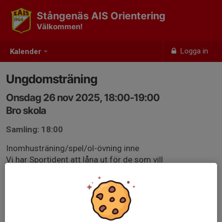
Stångenäs AIS Orientering
Välkommen!
Logga in
Kalender
Ungdomsträning
Onsdag 26 nov 2025, 18:00-19:00
Bro skola
Samling: 18:00
Inomhusträning/spel/ol-övning inne
Vi har Sportident att låna ut för de som vill
Har ni några frågor är det bara att höra av sig
Katarina 073-8225913
Tobias 072-5095102
Inge 073-8056320